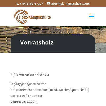
+4915150787377
info@holz-kampschulte.com
Vorratsholz
Fi/Ta Vorratsschnittholz
in gängigen Querschnitten
bei paketweiser Abnahme ( mind. 3,0 cbm/Querschnitt )
z.B.: 8 x 16 / 8 x 18 / etc.
Länge
: bis 11,00 m